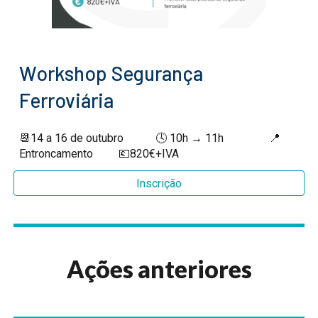
Workshop Segurança
Ferroviária
📆
14 a 16 de outubro
🕓 10h → 11h
📍
Entroncamento
💶820€+IVA
Inscrição
Ações anteriores