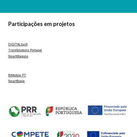
Participações em projetos
DIGITALbuilt
TrainSolutions Portugal
SmartWagons
BIMotion PT
SmartBogie